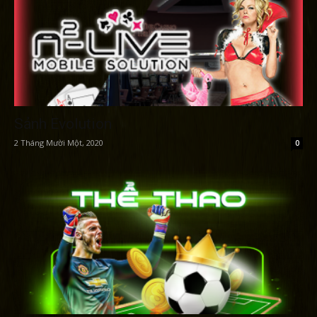
Sảnh Evolution
2 Tháng Mười Một, 2020
0