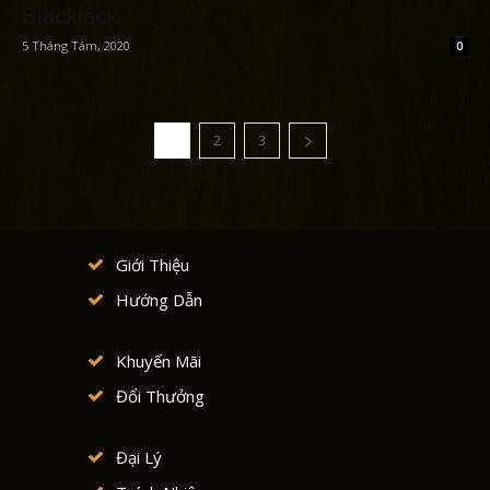
Blackjack
5 Tháng Tám, 2020
0
1
2
3
Giới Thiệu
Hướng Dẫn
Khuyến Mãi
Đổi Thưởng
Đại Lý