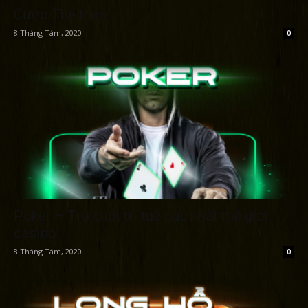
Cược Thể thao
8 Tháng Tám, 2020
0
Poker – Trò chơi trí tuệ bậc nhất thế giới
casino
8 Tháng Tám, 2020
0