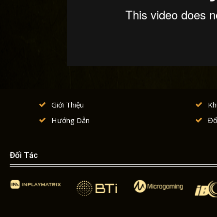
Giới Thiệu
Kh
Hướng Dẫn
Đổ
Đối Tác