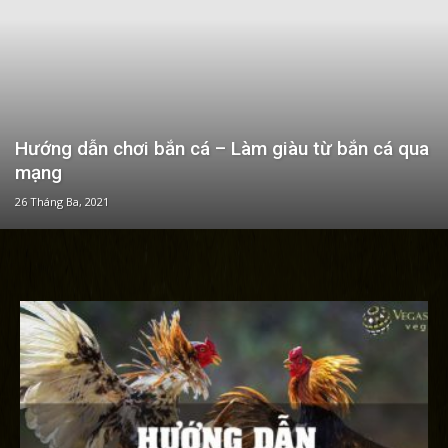
Tín
Hướng dẫn chơi bắn cá – Làm giàu từ bắn cá qua
Hàng
mạng
26 Tháng Ba, 2021
Đầu
Châu
Á