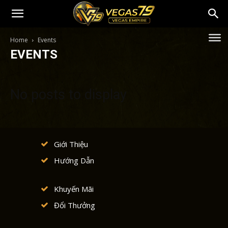
Vegas
Home
Events
EVENTS
Empire
No posts to display
|
Nhà
Giới Thiệu
Hướng Dẫn
Cái
Khuyến Mãi
Đổi Thưởng
Uy