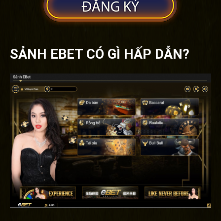
SẢNH EBET CÓ GÌ HẤP DẪN?