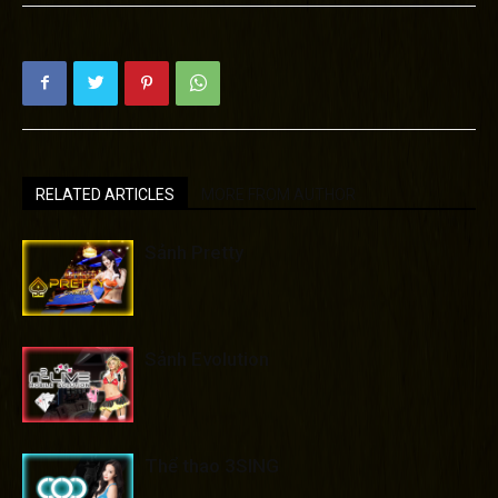
RELATED ARTICLES
MORE FROM AUTHOR
Sảnh Pretty
Sảnh Evolution
Thể thao 3SING