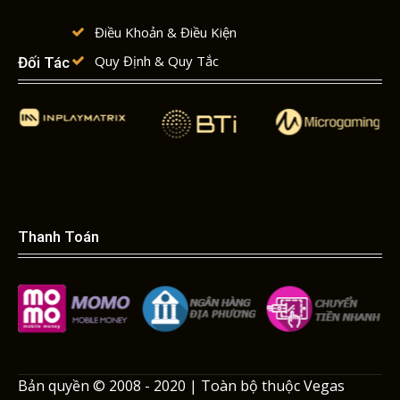
Điều Khoản & Điều Kiện
Quy Định & Quy Tắc
Đối Tác
Thanh Toán
Bản quyền © 2008 - 2020 | Toàn bộ thuộc Vegas